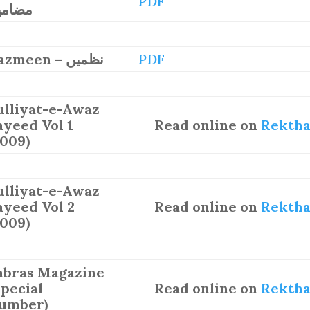
PDF
مضامی
Nazmeen – نظمیں
PDF
ulliyat-e-Awaz
ayeed Vol 1
Read online on
Rekth
2009)
ulliyat-e-Awaz
ayeed Vol 2
Read online on
Rekth
2009)
abras Magazine
Special
Read online on
Rekth
umber)