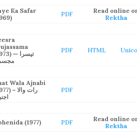
aye Ka Safar
Read online o
PDF
1969)
Rektha
eesra
ujassama
PDF
HTML
Unic
73) — تیسرا
مجسم
aat Wala Ajnabi
7) – رات والا
PDF
اجنب
Read online o
ohenida (1977)
PDF
Rektha