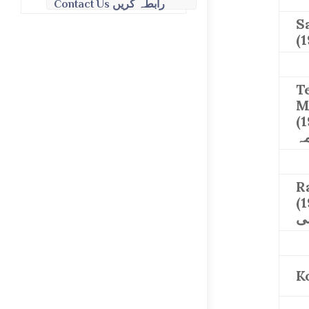
Contact Us رابطہ کریں
S
(
T
M
(19
ہ
R
(197
ی
K