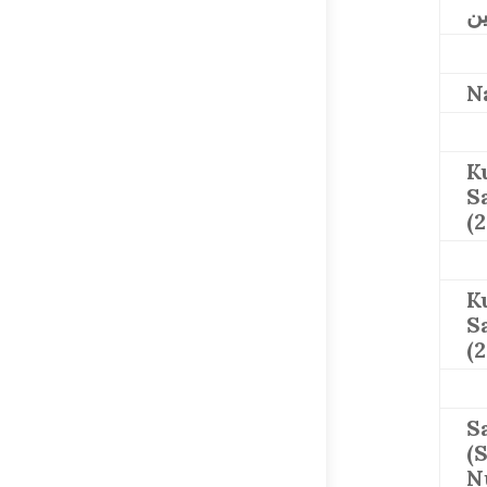
ن
K
S
(
K
S
(
S
(
N