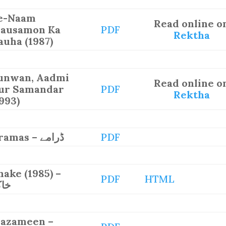
e-Naam
Read online o
ausamon Ka
PDF
Rektha
auha (1987)
unwan, Aadmi
Read online o
ur Samandar
PDF
Rektha
1993)
Dramas – ڈرامے
PDF
hake (1985) –
PDF
HTML
خاک
azameen –