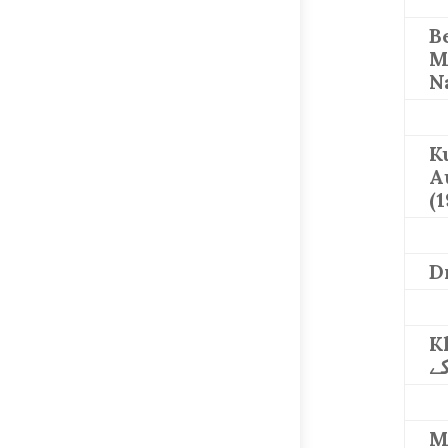
B
M
N
K
A
(
K
ے
M